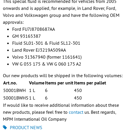
This special fluid is recommended for vehicles from 2005
onwards and is applied, for example, in Land Rover, Ford,
Volvo and Volkswagen group and have the following OEM
approvals:
Ford FU7J8708687AA
GM 93165387
Fluid SL01-301 & Fluid SL12-301
Land Rover EJ3219A509AA
Volvo 31367940 (former 1161641)
VW G 055 175 & VW G 060 175 A2
Our new products will be shipped in the following volumes:
Art.no.
Volume
Items per unit
Items per pallet
50001BWH
1 L
6
450
50001BWHS
1 L
6
450
If would like to receive additional information about these
new products, please feel free to
contact
us. Best regards,
MPM International Oil Company
PRODUCT NEWS