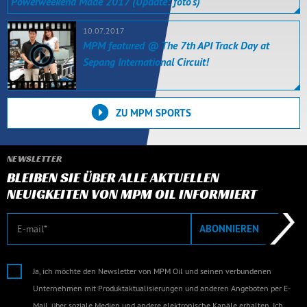
Powerweekend Made 2017 (Update: foto's)
10.07.2017
MPM featured @ The 7th API Track Day at
Sepang International Circuit!
ZU MPM SPORTS
NEWSLETTER
BLEIBEN SIE ÜBER ALLE AKTUELLEN
NEUIGKEITEN VON MPM OIL INFORMIERT
E-Mail
ABONNIEREN
Ja, ich möchte den Newsletter von MPM Oil und seinen verbundenen
Unternehmen mit Produktaktualisierungen und anderen Angeboten per E-
Mail, über soziale Medien und andere elektronische Kanäle erhalten. Ich