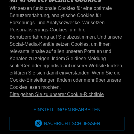
Wir setzen funktionale Cookies für eine optimale
Benutzererfahrung, analytische Cookies für
Forschungs- und Analysezwecke. Wir setzen
Personalisierungs-Cookies, um Ihre
Benutzererfahrung auf Sie abzustimmen. Und unsere
Social-Media-Kanäle setzen Cookies, um Ihnen
Deutschland
relevante Inhalte auf allen unseren Portalen und
Kontakt
Kanälen zu zeigen. Indem Sie diese Meldung
AGB's
schließen oder irgendwo auf unserer Website klicken,
Lieferbedingungen
erklären Sie sich damit einverstanden. Wenn Sie die
Datenschutzerklärung
Cookie-Einstellungen ändern oder mehr über unsere
Cookies lesen möchten,
Bitte gehen Sie zu unserer Cookie-Richtlinie
Website der Emotive Group
Webseite
EINSTELLUNGEN BEARBEITEN
Marken von Emotive
Marken
MPM Oil ist Teil der Emotive Group
NACHRICHT SCHLIESSEN
Emotive