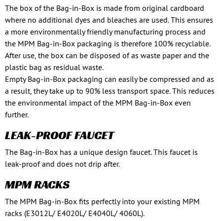
The box of the Bag-in-Box is made from original cardboard
where no additional dyes and bleaches are used. This ensures
a more environmentally friendly manufacturing process and
the MPM Bag-in-Box packaging is therefore 100% recyclable.
After use, the box can be disposed of as waste paper and the
plastic bag as residual waste.
Empty Bag-in-Box packaging can easily be compressed and as
a result, they take up to 90% less transport space. This reduces
the environmental impact of the MPM Bag-in-Box even
further.
LEAK-PROOF FAUCET
The Bag-in-Box has a unique design faucet. This faucet is
leak-proof and does not drip after.
MPM RACKS
The MPM Bag-in-Box fits perfectly into your existing MPM
racks (E3012L/ E4020L/ E4040L/ 4060L).