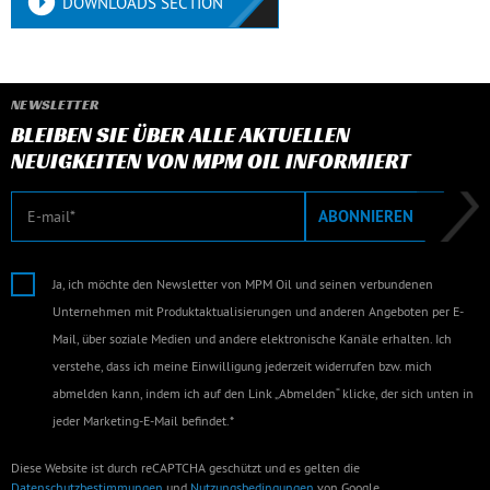
DOWNLOADS SECTION
NEWSLETTER
BLEIBEN SIE ÜBER ALLE AKTUELLEN
NEUIGKEITEN VON MPM OIL INFORMIERT
E-Mail
ABONNIEREN
Ja, ich möchte den Newsletter von MPM Oil und seinen verbundenen
Unternehmen mit Produktaktualisierungen und anderen Angeboten per E-
Mail, über soziale Medien und andere elektronische Kanäle erhalten. Ich
verstehe, dass ich meine Einwilligung jederzeit widerrufen bzw. mich
abmelden kann, indem ich auf den Link „Abmelden“ klicke, der sich unten in
jeder Marketing-E-Mail befindet.*
Diese Website ist durch reCAPTCHA geschützt und es gelten die
Datenschutzbestimmungen
und
Nutzungsbedingungen
von Google.