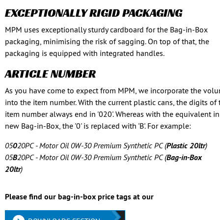
EXCEPTIONALLY RIGID PACKAGING
MPM uses exceptionally sturdy cardboard for the Bag-in-Box
packaging, minimising the risk of sagging. On top of that, the
packaging is equipped with integrated handles.
ARTICLE NUMBER
As you have come to expect from MPM, we incorporate the vol
into the item number. With the current plastic cans, the digits of 
item number always end in '020'. Whereas with the equivalent in
new Bag-in-Box, the '0' is replaced with 'B'. For example:
05
0
20PC - Motor Oil 0W-30 Premium Synthetic PC (
Plastic 20ltr
)
05
B
20PC - Motor Oil 0W-30 Premium Synthetic PC (
Bag-in-Box
20ltr
)
Please find our bag-in-box price tags at our