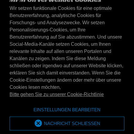
Wir setzen funktionale Cookies für eine optimale
Benutzererfahrung, analytische Cookies für
Forschungs- und Analysezwecke. Wir setzen
Personalisierungs-Cookies, um Ihre
Benutzererfahrung auf Sie abzustimmen. Und unsere
Social-Media-Kanäle setzen Cookies, um Ihnen
Deutschland
relevante Inhalte auf allen unseren Portalen und
Kontakt
Kanälen zu zeigen. Indem Sie diese Meldung
AGB's
schließen oder irgendwo auf unserer Website klicken,
Lieferbedingungen
erklären Sie sich damit einverstanden. Wenn Sie die
Datenschutzerklärung
Cookie-Einstellungen ändern oder mehr über unsere
Cookies lesen möchten,
Bitte gehen Sie zu unserer Cookie-Richtlinie
Website der Emotive Group
Webseite
EINSTELLUNGEN BEARBEITEN
Marken von Emotive
Marken
MPM Oil ist Teil der Emotive Group
NACHRICHT SCHLIESSEN
Emotive