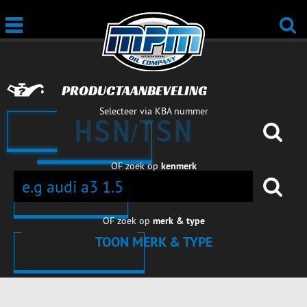
PRODUCTAANBEVELING
Selecteer via KBA nummer
OF zoek op
kenmerk
OF zoek op
merk & type
TOON MERK & TYPE
AUTO'S
AUTO'S
AUTO'S
AUTO'S
AUTO'S
AUTO'S
AUTO'S
AUTO'S