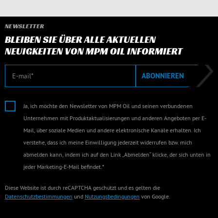
NEWSLETTER
BLEIBEN SIE ÜBER ALLE AKTUELLEN
NEUIGKEITEN VON MPM OIL INFORMIERT
E-Mail
ABONNIEREN
Ja, ich möchte den Newsletter von MPM Oil und seinen verbundenen
Unternehmen mit Produktaktualisierungen und anderen Angeboten per E-
Mail, über soziale Medien und andere elektronische Kanäle erhalten. Ich
verstehe, dass ich meine Einwilligung jederzeit widerrufen bzw. mich
abmelden kann, indem ich auf den Link „Abmelden“ klicke, der sich unten in
jeder Marketing-E-Mail befindet.*
Diese Website ist durch reCAPTCHA geschützt und es gelten die
Datenschutzbestimmungen
und
Nutzungsbedingungen
von Google.