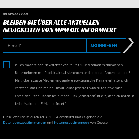
NEWSLETTER
BLEIBEN SIE ÜBER ALLE AKTUELLEN
NEUIGKEITEN VON MPM OIL INFORMIERT
E-Mail
ABONNIEREN
Ja, ich möchte den Newsletter von MPM Oil und seinen verbundenen
Unternehmen mit Produktaktualisierungen und anderen Angeboten per E-
Mail, über soziale Medien und andere elektronische Kanäle erhalten. Ich
verstehe, dass ich meine Einwilligung jederzeit widerrufen bzw. mich
abmelden kann, indem ich auf den Link „Abmelden“ klicke, der sich unten in
jeder Marketing-E-Mail befindet.*
Diese Website ist durch reCAPTCHA geschützt und es gelten die
Datenschutzbestimmungen
und
Nutzungsbedingungen
von Google.