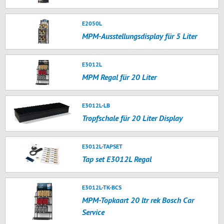
E2050L
MPM-Ausstellungsdisplay für 5 Liter
E3012L
MPM Regal für 20 Liter
E3012L-LB
Tropfschale für 20 Liter Display
E3012L-TAPSET
Tap set E3012L Regal
E3012L-TK-BCS
MPM-Topkaart 20 ltr rek Bosch Car
Service