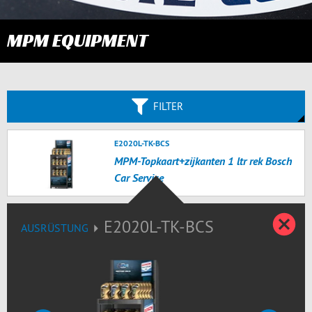
MPM EQUIPMENT
FILTER
E2020L-TK-BCS
MPM-Topkaart+zijkanten 1 ltr rek Bosch
Car Service
D
E2020L-TK-BCS
AUSRÜSTUNG