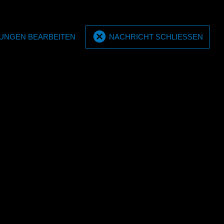
MPM-Display komplett 5x 20
display
+ 6x 60 Liter
LUNGEN BEARBEITEN
NACHRICHT SCHLIESSEN
20/60 l Kombi-
MPM Display komplett mit Tropfschale
r E4040L). Ein
10x20 + 3x 60 ltr. inkl. Top-Card.
llem wich…
Abmessungen: 1450x2547x900m…
E4303
set zum
-/60-Liter-
MPM-Wandhalterungs-Set (2