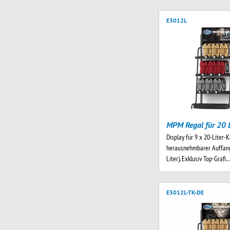
E3012L
MPM Regal für 20 L
Display für 9 x 20-Liter-K
herausnehmbarer Auffang
Liter). Exklusiv Top-Grafi
E3012L-TK-DE