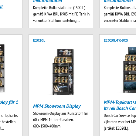
inkl. Armaturen
inkl. Armaturen
l.
Komplette Bulkinstallation (1500 L)
Komplette Bulkinstall
gemäß KIWA BRL-K903 mit PE-Tank in
gemäß KIWA BRL-K903
verzinkter Stahlummantelung,…
verzinkter Stahlumm
E2020L
E2020L-TK-BCS
lay für 1
MPM-Topkaart+z
MPM Showroom Display
ltr rek Bosch Car
Showroom-Display aus Kunststoff für
ne Topkarte.
Bosch Car Service To
60 x MPM 1-Liter-Flaschen.
t bestellen
zijkanten voor het MP
600x1500x400mm
TK…
(artikel: E2020L).