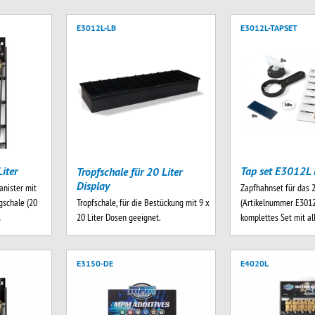
E3012L-LB
E3012L-TAPSET
iter
Tap set E3012L 
Tropfschale für 20 Liter
Display
anister mit
Zapfhahnset für das 2
Tropfschale, für die Bestückung mit 9 x
schale (20
(Artikelnummer E3012
20 Liter Dosen geeignet.
…
komplettes Set mit a
E3150-DE
E4020L