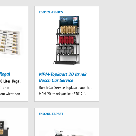
E3012L-TK-BCS
Regal
MPM-Topkaart 20 ltr rek
Bosch Car Service
0-Liter- Regal
Bosch Car Service Topkaart voor het
L). Ein
MPM 20 ltr rek (artikel: E3012L).
llem wichtigen …
E4020L-TAPSET