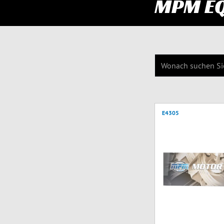
MPM E
E4305