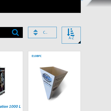
CODE
A-Z
E10BFC
ation 1000 L