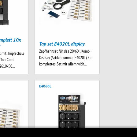
mplett 10x
Tap set E4020L display
r
Zapfhahnset für das 20/60 l Kombi-
 mit Tropfschale
Display (Artikelnummer E4020L). Ein
. Top-Card.
komplettes Set mit allem wich…
x2610x90…
E4060L