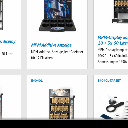
MPM-Display ko
. display
20 + 3x 60 Lite
MPM Additive Anzeige
MPM Display komplett
MPM-Additive-Anzeige, leer. Geeignet
 20-Liter-
10x20 + 3x 60 ltr. inkl
für 12 Flaschen.
Abmessungen: 1450
E4040L
E4040L-TAPSET