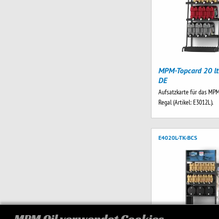
MPM-Topcard 20 ltr
DE
Aufsatzkarte für das MPM
Regal (Artikel: E3012L).
E4020L-TK-BCS
MPM Oil verwendet Cookies