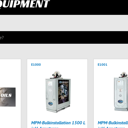
QUIPMENT
E1000
E1001
MPM-Bulkinstallation 1500 L
MPM-Bulkinstall