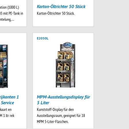
Karton-Öltrichter 50 Stück
ation (1000 L)
 mit PE-Tank in
Karton-Öltrichter 50 Stück.
antelung,…
E2050L
ijkanten 1
MPM-Ausstellungsdisplay für
 Service
5 Liter
pkaart en
Kunststoff-Display für den
M 1 ltr rek
Ausstellungsraum, geeignet für 18
MPM 5-Liter-Flaschen.