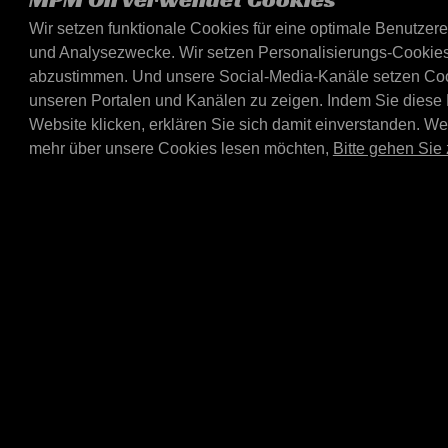
Wir setzen funktionale Cookies für eine optimale Benutzer
MPM Top Card 20/6
und Analysezwecke. Wir setzen Personalisierungs-Cookies,
combination rack B
Service
abzustimmen. Und unsere Social-Media-Kanäle setzen Cooki
unseren Portalen und Kanälen zu zeigen. Indem Sie diese
Bosch Car Service Top car
MPM 20/60 ltr combinatio
Website klicken, erklären Sie sich damit einverstanden. W
E4020L or E4060L).
mehr über unsere Cookies lesen möchten,
Bitte gehen Sie 
E4060L-TAPSET
Tap set E4060L dis