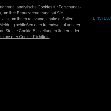
erfahrung, analytische Cookies für Forschungs-
0 ltr
MPM-DISPLAY KOMPLETT
 um Ihre Benutzererfahrung auf Sie
osch Car
Tap set E4040L 
15X 20
EINSTEL
es, um Ihnen relevante Inhalte auf allen
Zapfhahnset für das 
MPM-Display komplett 15x 20. Maße:
 Meldung schließen oder irgendwo auf unserer
d for the
Display (Artikelnumme
1450x2547x900 mm (BxHxT). Ohne
n rack (item:
enn Sie die Cookie-Einstellungen ändern oder
komplettes Set mit a
Seitenteile (E4306).
zu unserer Cookie-Richtlinie
E4301
E4302
MPM-Abtropfschale V2 256
MPM-Halterungs
play
Liter
Aufsetzen für 20