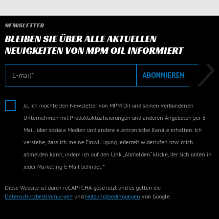
NEWSLETTER
BLEIBEN SIE ÜBER ALLE AKTUELLEN
NEUIGKEITEN VON MPM OIL INFORMIERT
E-Mail
ABONNIEREN
Ja, ich möchte den Newsletter von MPM Oil und seinen verbundenen
Unternehmen mit Produktaktualisierungen und anderen Angeboten per E-
Mail, über soziale Medien und andere elektronische Kanäle erhalten. Ich
verstehe, dass ich meine Einwilligung jederzeit widerrufen bzw. mich
abmelden kann, indem ich auf den Link „Abmelden“ klicke, der sich unten in
jeder Marketing-E-Mail befindet.*
Diese Website ist durch reCAPTCHA geschützt und es gelten die
Datenschutzbestimmungen
und
Nutzungsbedingungen
von Google.