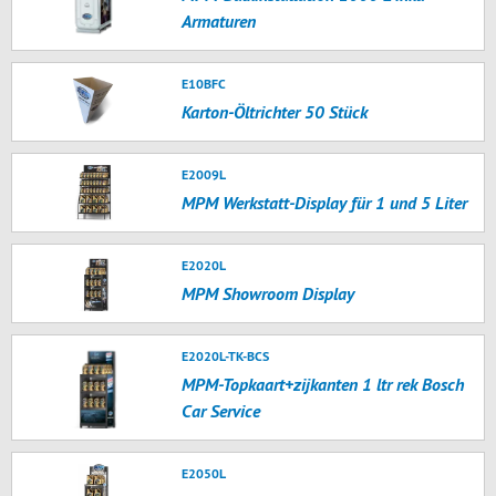
Armaturen
E10BFC
Karton-Öltrichter 50 Stück
E2009L
MPM Werkstatt-Display für 1 und 5 Liter
E2020L
MPM Showroom Display
E2020L-TK-BCS
MPM-Topkaart+zijkanten 1 ltr rek Bosch
Car Service
E2050L