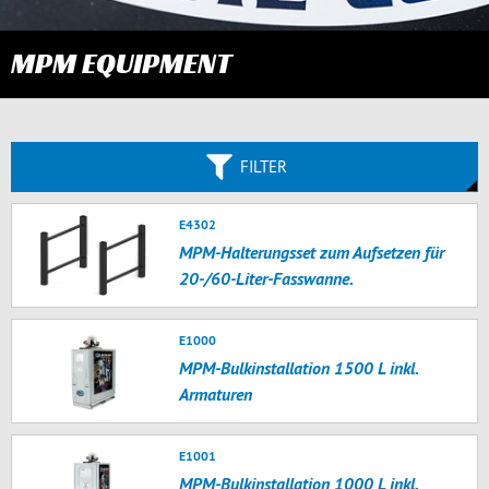
MPM EQUIPMENT
FILTER
E4302
MPM-Halterungsset zum Aufsetzen für
20-/60-Liter-Fasswanne.
E1000
MPM-Bulkinstallation 1500 L inkl.
Armaturen
E1001
MPM-Bulkinstallation 1000 L inkl.