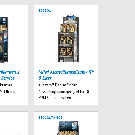
E2050L
ijkanten 1
MPM-Ausstellungsdisplay für
 Service
5 Liter
pkaart en
Kunststoff-Display für den
M 1 ltr rek
Ausstellungsraum, geeignet für 18
MPM 5-Liter-Flaschen.
E3012L-TK-BCS