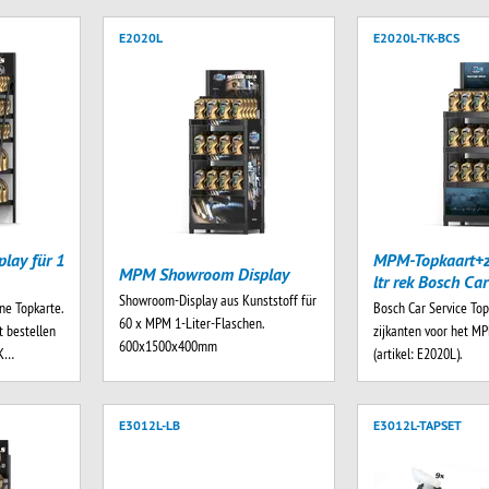
E2020L
E2020L-TK-BCS
lay für 1
MPM-Topkaart+z
MPM Showroom Display
ltr rek Bosch Car
Showroom-Display aus Kunststoff für
ne Topkarte.
Bosch Car Service To
60 x MPM 1-Liter-Flaschen.
t bestellen
zijkanten voor het MP
600x1500x400mm
TK…
(artikel: E2020L).
E3012L-LB
E3012L-TAPSET