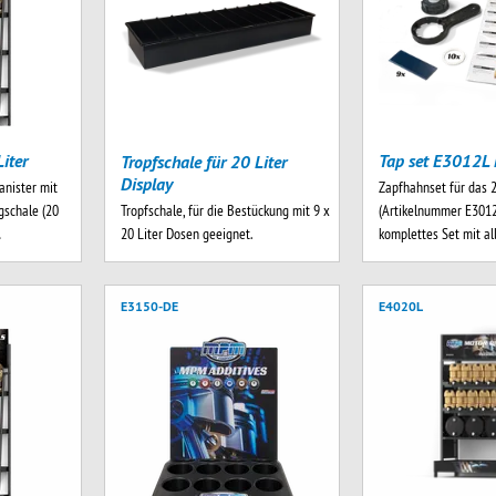
iter
Tap set E3012L 
Tropfschale für 20 Liter
Display
anister mit
Zapfhahnset für das 2
Tropfschale, für die Bestückung mit 9 x
schale (20
(Artikelnummer E3012
20 Liter Dosen geeignet.
…
komplettes Set mit a
E3150-DE
E4020L