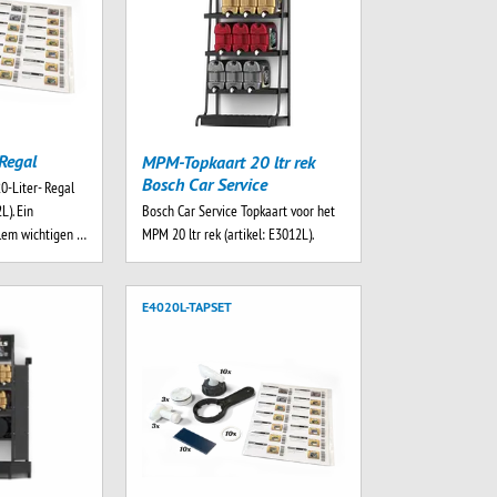
Regal
MPM-Topkaart 20 ltr rek
Bosch Car Service
0-Liter- Regal
Bosch Car Service Topkaart voor het
L). Ein
MPM 20 ltr rek (artikel: E3012L).
llem wichtigen …
E4020L-TAPSET