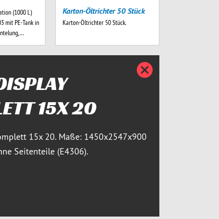
Karton-Öltrichter 50 Stück
ation (1000 L)
 mit PE-Tank in
Karton-Öltrichter 50 Stück.
antelung,…
Details
ISPLAY
ETT 15X 20
omplett 15x 20. Maße: 1450x2547x900
ne Seitenteile (E4306).