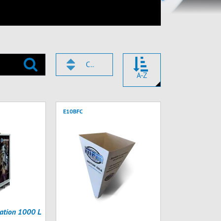
CODE
A-Z
E10BFC
ation 1000 L