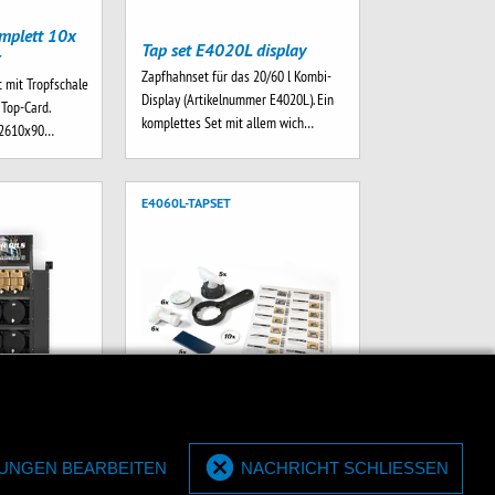
mplett 10x
Tap set E4020L display
r
Zapfhahnset für das 20/60 l Kombi-
 mit Tropfschale
Display (Artikelnummer E4020L). Ein
. Top-Card.
komplettes Set mit allem wich…
x2610x90…
E4060L-TAPSET
mplett 5x 20
Tap set E4060L display
LUNGEN BEARBEITEN
NACHRICHT SCHLIESSEN
Zapfhahnset für das 20/60 l Kombi-
 mit Tropfschale