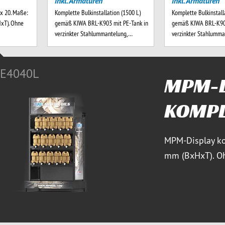
inkl. Armaturen
inkl. Armaturen
x 20. Maße:
Komplette Bulkinstallation (1500 L)
Komplette Bulkinstall
xT). Ohne
gemäß KIWA BRL-K903 mit PE-Tank in
gemäß KIWA BRL-K903
verzinkter Stahlummantelung,…
verzinkter Stahlumm
E4040L
MPM-D
KOMPL
MPM-Display k
mm (BxHxT). Oh