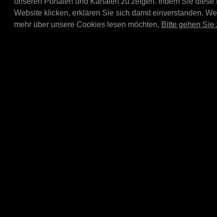
unseren Portalen und Kanälen zu zeigen. Indem Sie diese
Bosch Car Service Top car
MPM 20/60 ltr combinatio
Website klicken, erklären Sie sich damit einverstanden. W
E4020L or E4060L).
mehr über unsere Cookies lesen möchten,
Bitte gehen Sie 
E4301
MPM-Abtropfschal
Liter
MPM-Abtropfschale V2 25
(1450x900x300 mm). Nur 
Kombination mit dem E4