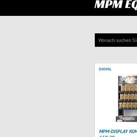
MPM E
E4040L
MPM-DISPLAY KO