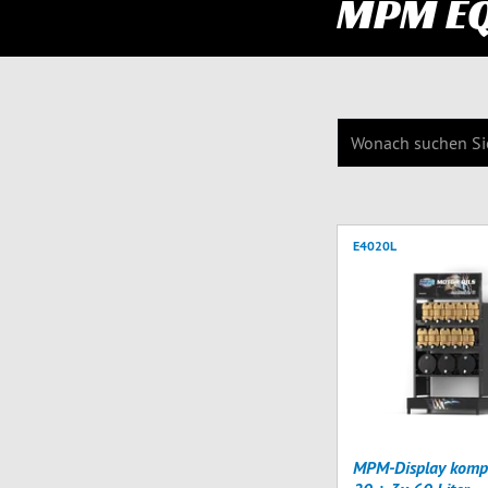
MPM E
E4020L
MPM-Display kompl