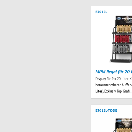
E3012L
MPM Regal für 20 L
Display für 9 x 20-Liter-K
herausnehmbarer Auffang
Liter). Exklusiv Top-Grafi
E3012L-TK-DE