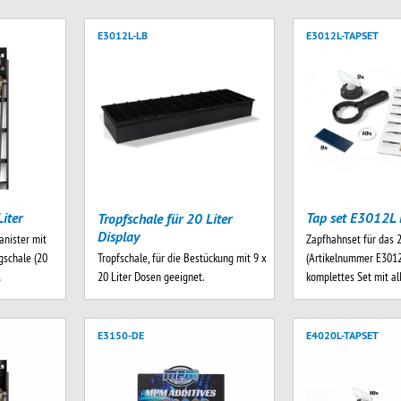
E3012L-LB
E3012L-TAPSET
iter
Tap set E3012L 
Tropfschale für 20 Liter
Display
anister mit
Zapfhahnset für das 2
Tropfschale, für die Bestückung mit 9 x
schale (20
(Artikelnummer E3012
20 Liter Dosen geeignet.
…
komplettes Set mit a
E3150-DE
E4020L-TAPSET