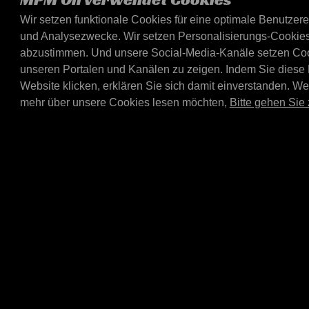
Wir setzen funktionale Cookies für eine optimale Benutzer
und Analysezwecke. Wir setzen Personalisierungs-Cookies,
MPM-DISPLAY KO
15X 20
abzustimmen. Und unsere Social-Media-Kanäle setzen Cooki
unseren Portalen und Kanälen zu zeigen. Indem Sie diese
MPM-Display komplett 15
1450x2547x900 mm (BxH
Website klicken, erklären Sie sich damit einverstanden. W
Seitenteile (E4306).
mehr über unsere Cookies lesen möchten,
Bitte gehen Sie 
E4301
MPM-Abtropfschal
Liter