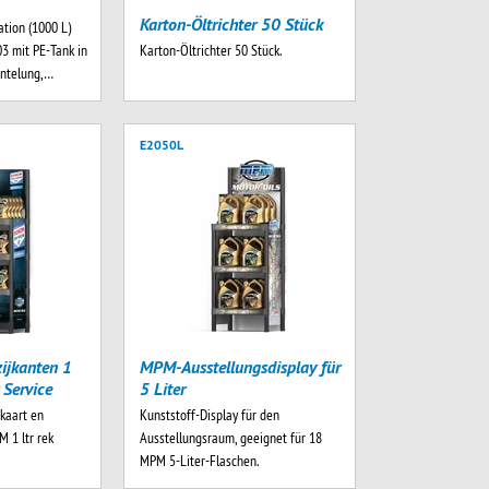
Karton-Öltrichter 50 Stück
ation (1000 L)
 mit PE-Tank in
Karton-Öltrichter 50 Stück.
antelung,…
E2050L
ijkanten 1
MPM-Ausstellungsdisplay für
 Service
5 Liter
pkaart en
Kunststoff-Display für den
M 1 ltr rek
Ausstellungsraum, geeignet für 18
MPM 5-Liter-Flaschen.