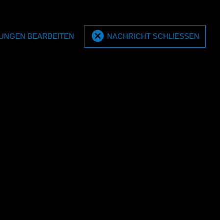
mplett 5x 20
Tap set E4060L display
LUNGEN BEARBEITEN
NACHRICHT SCHLIESSEN
Zapfhahnset für das 20/60 l Kombi-
 mit Tropfschale
Display (Artikelnummer E4060L). Ein
. Top-Card.
komplettes Set mit allem wich…
x2547x900m…
E4304
ungs-Set (2