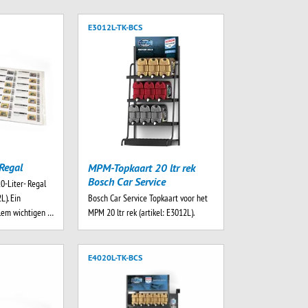
E3012L-TK-BCS
Regal
MPM-Topkaart 20 ltr rek
Bosch Car Service
0-Liter- Regal
Bosch Car Service Topkaart voor het
L). Ein
MPM 20 ltr rek (artikel: E3012L).
llem wichtigen …
E4020L-TK-BCS