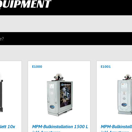
QUIPMENT
E1000
E1001
ett 10x
MPM-Bulkinstallation 1500 L
MPM-Bulkinstall