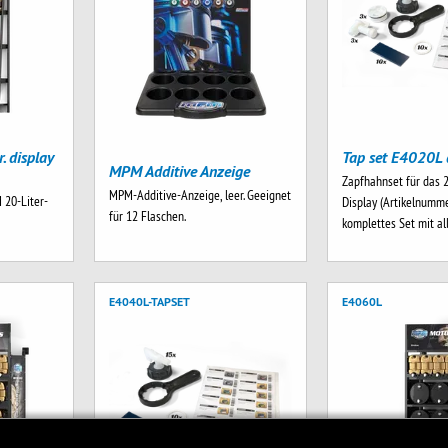
Tap set E4020L 
. display
MPM Additive Anzeige
Zapfhahnset für das 
MPM-Additive-Anzeige, leer. Geeignet
 20-Liter-
Display (Artikelnumme
für 12 Flaschen.
komplettes Set mit a
E4040L-TAPSET
E4060L