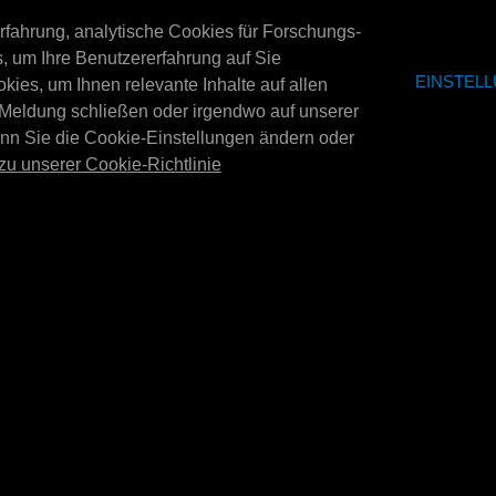
erfahrung, analytische Cookies für Forschungs-
 um Ihre Benutzererfahrung auf Sie
MPLETT
MPM-Display ko
Tap set E4040L display
EINSTEL
+ 6x 60 Liter
es, um Ihnen relevante Inhalte auf allen
Zapfhahnset für das 20/60 l Kombi-
 Meldung schließen oder irgendwo auf unserer
x 20. Maße:
MPM Display komplett
Display (Artikelnummer E4040L). Ein
xT). Ohne
10x20 + 3x 60 ltr. inkl
enn Sie die Cookie-Einstellungen ändern oder
komplettes Set mit allem wich…
Abmessungen: 1450
zu unserer Cookie-Richtlinie
E4302
E4303
e V2 256
MPM-Halterungsset zum
Aufsetzen für 20-/60-Liter-
MPM-Wandhalter