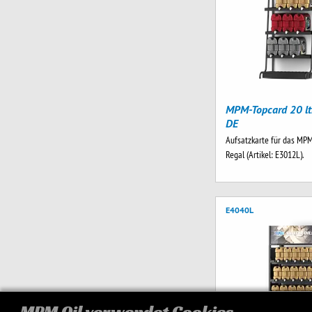
MPM-Topcard 20 ltr
DE
Aufsatzkarte für das MPM
Regal (Artikel: E3012L).
E4040L
MPM Oil verwendet Cookies