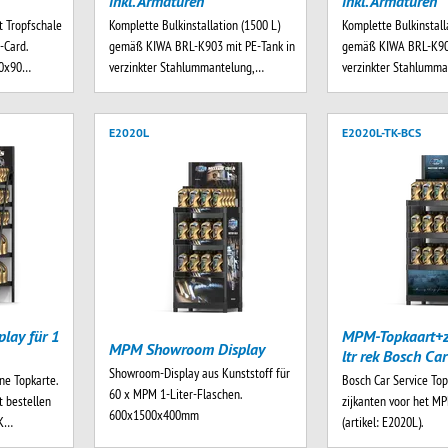
inkl. Armaturen
inkl. Armaturen
 Tropfschale
Komplette Bulkinstallation (1500 L)
Komplette Bulkinstall
p-Card.
gemäß KIWA BRL-K903 mit PE-Tank in
gemäß KIWA BRL-K903
10x90…
verzinkter Stahlummantelung,…
verzinkter Stahlumm
E2020L
E2020L-TK-BCS
lay für 1
MPM-Topkaart+z
MPM Showroom Display
ltr rek Bosch Car
Showroom-Display aus Kunststoff für
ne Topkarte.
Bosch Car Service To
60 x MPM 1-Liter-Flaschen.
t bestellen
zijkanten voor het MP
600x1500x400mm
TK…
(artikel: E2020L).