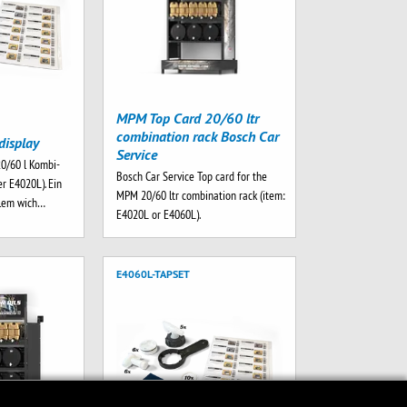
MPM Top Card 20/60 ltr
combination rack Bosch Car
display
Service
20/60 l Kombi-
Bosch Car Service Top card for the
r E4020L). Ein
MPM 20/60 ltr combination rack (item:
llem wich…
E4020L or E4060L).
E4060L-TAPSET