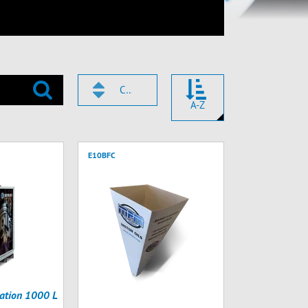
CODE
A-Z
E10BFC
ation 1000 L