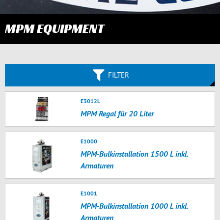
MPM EQUIPMENT
FILTER
E3012L
MPM Regal für 20 Liter
E1000
MPM-Bulkinstallation 1500 L inkl.
Armaturen
E1001
MPM-Bulkinstallation 1000 L inkl.
Armaturen