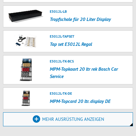
E3012L-LB
Tropfschale für 20 Liter Display
E3012L-TAPSET
Tap set E3012L Regal
E3012L-TK-BCS
MPM-Topkaart 20 ltr rek Bosch Car
Service
E3012L-TK-DE
MPM-Topcard 20 ltr. display DE
MEHR AUSRÜSTUNG ANZEIGEN