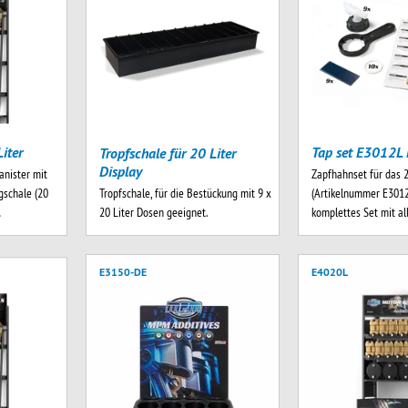
iter
Tap set E3012L 
Tropfschale für 20 Liter
Display
anister mit
Zapfhahnset für das 2
Tropfschale, für die Bestückung mit 9 x
schale (20
(Artikelnummer E3012
20 Liter Dosen geeignet.
…
komplettes Set mit a
E3150-DE
E4020L