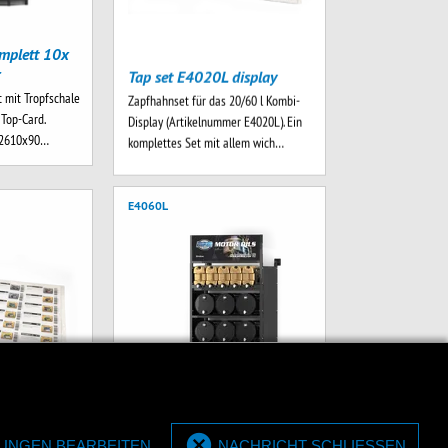
mplett 10x
Tap set E4020L display
r
Zapfhahnset für das 20/60 l Kombi-
 mit Tropfschale
Display (Artikelnummer E4020L). Ein
. Top-Card.
komplettes Set mit allem wich…
x2610x90…
E4060L
MPM-Display komplett 5x 20
display
+ 6x 60 Liter
LUNGEN BEARBEITEN
NACHRICHT SCHLIESSEN