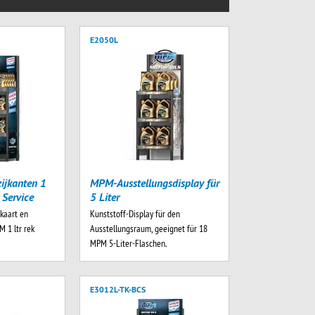
E2050L
ijkanten 1
MPM-Ausstellungsdisplay für
 Service
5 Liter
pkaart en
Kunststoff-Display für den
M 1 ltr rek
Ausstellungsraum, geeignet für 18
MPM 5-Liter-Flaschen.
E3012L-TK-BCS