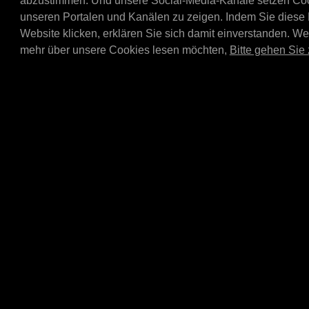
Service
abzustimmen. Und unsere Social-Media-Kanäle setzen Cooki
unseren Portalen und Kanälen zu zeigen. Indem Sie diese
Bosch Car Service Top car
MPM 20/60 ltr combinatio
Website klicken, erklären Sie sich damit einverstanden. W
E4020L or E4060L).
mehr über unsere Cookies lesen möchten,
Bitte gehen Sie 
E4060L-TAPSET
Tap set E4060L dis
Zapfhahnset für das 20/6
Display (Artikelnummer E4
komplettes Set mit alle