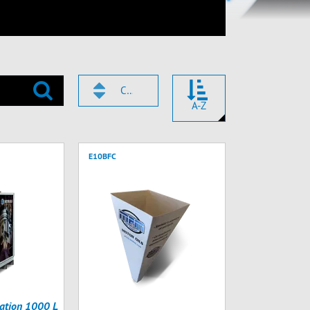
CODE
A-Z
E10BFC
ation 1000 L