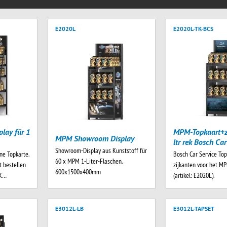
E2020L
E2020L-TK-BCS
lay für 1
MPM-Topkaart+z
MPM Showroom Display
ltr rek Bosch Car
Showroom-Display aus Kunststoff für
ne Topkarte.
Bosch Car Service To
60 x MPM 1-Liter-Flaschen.
t bestellen
zijkanten voor het MP
600x1500x400mm
TK…
(artikel: E2020L).
E3012L-LB
E3012L-TAPSET