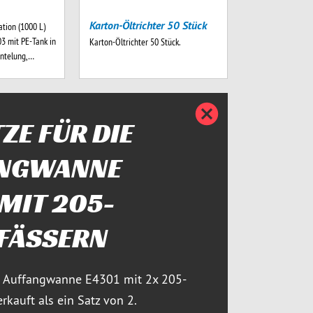
Karton-Öltrichter 50 Stück
ation (1000 L)
 mit PE-Tank in
Karton-Öltrichter 50 Stück.
antelung,…
Details
ZE FÜR DIE
ANGWANNE
 MIT 205-
-FÄSSERN
ie Auffangwanne E4301 mit 2x 205-
erkauft als ein Satz von 2.