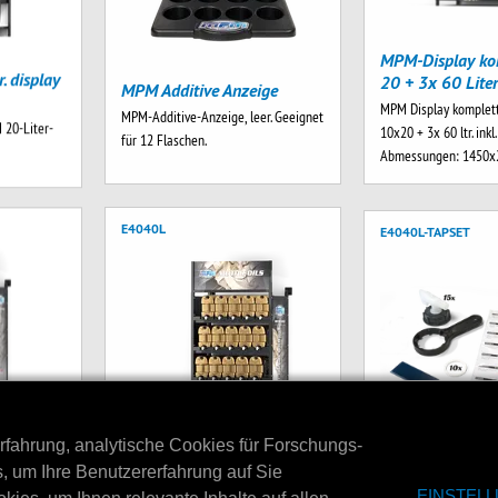
MPM-Display ko
. display
20 + 3x 60 Lite
MPM Additive Anzeige
MPM Display komplett
MPM-Additive-Anzeige, leer. Geeignet
 20-Liter-
10x20 + 3x 60 ltr. inkl
für 12 Flaschen.
Abmessungen: 1450
E4040L
E4040L-TAPSET
erfahrung, analytische Cookies für Forschungs-
0 ltr
MPM-DISPLAY KOMPLETT
 um Ihre Benutzererfahrung auf Sie
osch Car
Tap set E4040L 
15X 20
EINSTEL