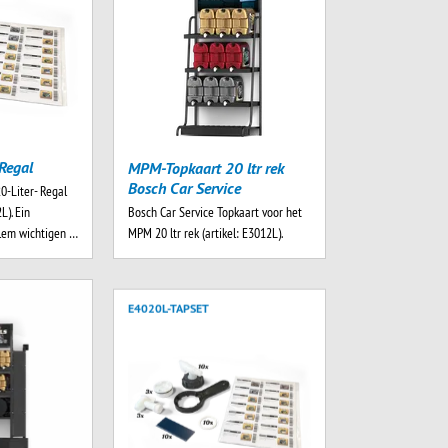
Regal
MPM-Topkaart 20 ltr rek
Bosch Car Service
0-Liter- Regal
Bosch Car Service Topkaart voor het
L). Ein
MPM 20 ltr rek (artikel: E3012L).
llem wichtigen …
E4020L-TAPSET