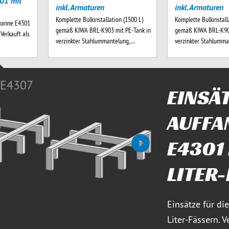
01 mit
inkl. Armaturen
inkl. Armaturen
Komplette Bulkinstallation (1500 L)
Komplette Bulkinstall
gwanne E4301
gemäß KIWA BRL-K903 mit PE-Tank in
gemäß KIWA BRL-K903
 Verkauft als
verzinkter Stahlummantelung,…
verzinkter Stahlumm
E4307
EINSÄT
AUFF
E4301
nächste
LITER
Einsätze für d
Liter-Fässern. V