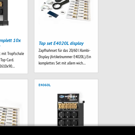
mplett 10x
Tap set E4020L display
r
Zapfhahnset für das 20/60 l Kombi-
 mit Tropfschale
Display (Artikelnummer E4020L). Ein
. Top-Card.
komplettes Set mit allem wich…
x2610x90…
E4060L