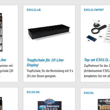
E3012L-LB
E3012L-TAPSET
iter
Tap set E3012L 
Tropfschale für 20 Liter
Display
anister mit
Zapfhahnset für das 2
Tropfschale, für die Bestückung mit 9 x
schale (20
(Artikelnummer E3012
20 Liter Dosen geeignet.
…
komplettes Set mit a
E3150-DE
E4020L