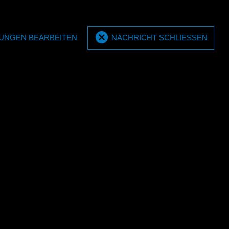
MPM-Display komplett 5x 20
display
+ 6x 60 Liter
LUNGEN BEARBEITEN
NACHRICHT SCHLIESSEN
20/60 l Kombi-
MPM Display komplett mit Tropfschale
r E4040L). Ein
10x20 + 3x 60 ltr. inkl. Top-Card.
llem wich…
Abmessungen: 1450x2547x900m…
E4303
set zum
-/60-Liter-
MPM-Wandhalterungs-Set (2