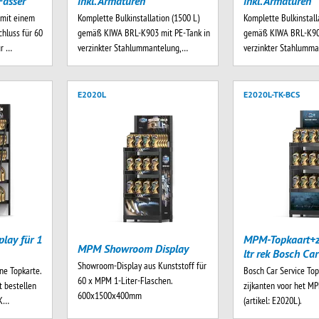
Fässer
inkl. Armaturen
inkl. Armaturen
 mit einem
Komplette Bulkinstallation (1500 L)
Komplette Bulkinstall
hluss für 60
gemäß KIWA BRL-K903 mit PE-Tank in
gemäß KIWA BRL-K903
ür …
verzinkter Stahlummantelung,…
verzinkter Stahlumm
E2020L
E2020L-TK-BCS
lay für 1
MPM-Topkaart+z
MPM Showroom Display
ltr rek Bosch Car
Showroom-Display aus Kunststoff für
ne Topkarte.
Bosch Car Service To
60 x MPM 1-Liter-Flaschen.
t bestellen
zijkanten voor het MP
600x1500x400mm
TK…
(artikel: E2020L).