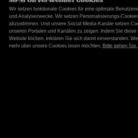
Wir setzen funktionale Cookies für eine optimale Benutzer
MPM Top Card 20/6
und Analysezwecke. Wir setzen Personalisierungs-Cookies,
combination rack B
Service
abzustimmen. Und unsere Social-Media-Kanäle setzen Cooki
unseren Portalen und Kanälen zu zeigen. Indem Sie diese
Bosch Car Service Top car
MPM 20/60 ltr combinatio
Website klicken, erklären Sie sich damit einverstanden. W
E4020L or E4060L).
mehr über unsere Cookies lesen möchten,
Bitte gehen Sie 
E4060L-TAPSET
Tap set E4060L dis