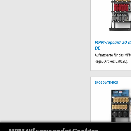
MPM-Topcard 20 ltr
DE
Aufsatzkarte für das MPM
Regal (Artikel: E3012L).
E4020L-TK-BCS
MPM Oil verwendet Cookies