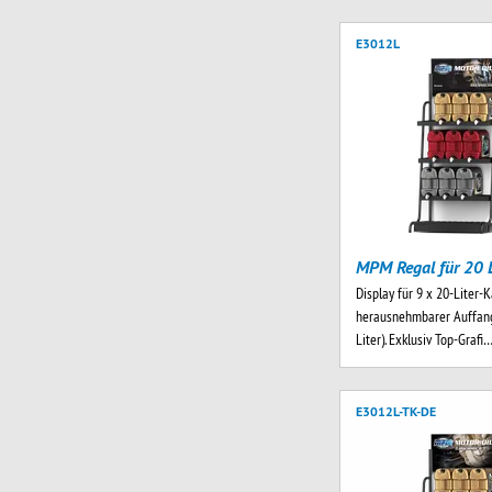
E3012L
MPM Regal für 20 L
Display für 9 x 20-Liter-K
herausnehmbarer Auffang
Liter). Exklusiv Top-Grafi
E3012L-TK-DE