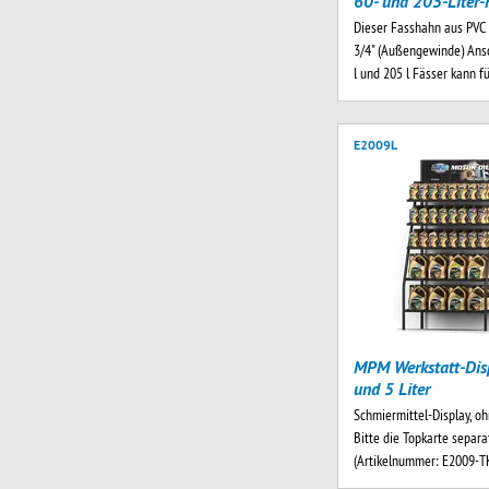
60- und 205-Liter-
Dieser Fasshahn aus PVC
3/4" (Außengewinde) Ansc
l und 205 l Fässer kann f
E2009L
MPM Werkstatt-Disp
und 5 Liter
Schmiermittel-Display, oh
Bitte die Topkarte separa
(Artikelnummer: E2009-