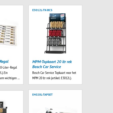
E3012L-TK-BCS
Regal
MPM-Topkaart 20 ltr rek
Bosch Car Service
0-Liter- Regal
Bosch Car Service Topkaart voor het
L). Ein
MPM 20 ltr rek (artikel: E3012L).
llem wichtigen …
E4020L-TAPSET