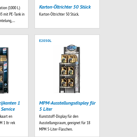
Karton-Öltrichter 50 Stück
ation (1000 L)
 mit PE-Tank in
Karton-Öltrichter 50 Stück.
antelung,…
E2050L
ijkanten 1
MPM-Ausstellungsdisplay für
 Service
5 Liter
pkaart en
Kunststoff-Display für den
M 1 ltr rek
Ausstellungsraum, geeignet für 18
MPM 5-Liter-Flaschen.