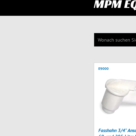
MPM E
E9000
Fasshahn 3/4" Ansc