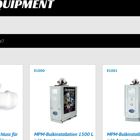
QUIPMENT
E1000
E1001
hluss für
MPM-Bulkinstallation 1500 L
MPM-Bulkinstall