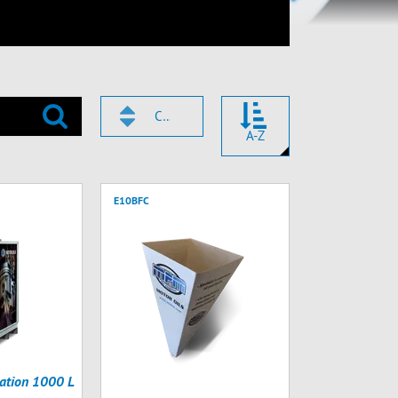
CODE
A-Z
E10BFC
ation 1000 L