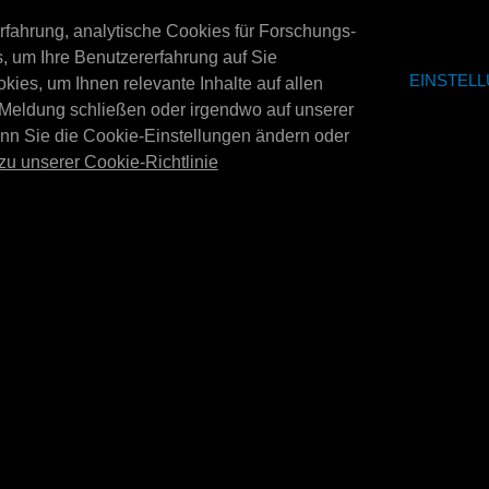
erfahrung, analytische Cookies für Forschungs-
0 ltr
MPM-DISPLAY KOMPLETT
 um Ihre Benutzererfahrung auf Sie
osch Car
Tap set E4040L 
15X 20
EINSTEL
es, um Ihnen relevante Inhalte auf allen
Zapfhahnset für das 
MPM-Display komplett 15x 20. Maße:
 Meldung schließen oder irgendwo auf unserer
d for the
Display (Artikelnumme
1450x2547x900 mm (BxHxT). Ohne
n rack (item:
enn Sie die Cookie-Einstellungen ändern oder
komplettes Set mit a
Seitenteile (E4306).
zu unserer Cookie-Richtlinie
E4301
E4302
MPM-Abtropfschale V2 256
MPM-Halterungs
play
Liter
Aufsetzen für 20