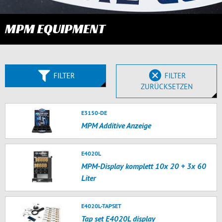
MPM EQUIPMENT
FILTER
FILTER
ZURÜCKSETZEN
E3150-DE
MPM Additive Anzeige
E4020L
MPM-Display komplett 10x 20 + 3x 60
Liter
E4020L-TAPSET
Tap set E4020L display