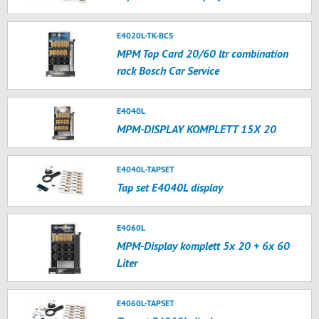
E4020L-TK-BCS
MPM Top Card 20/60 ltr combination
rack Bosch Car Service
E4040L
MPM-DISPLAY KOMPLETT 15X 20
E4040L-TAPSET
Tap set E4040L display
E4060L
MPM-Display komplett 5x 20 + 6x 60
Liter
E4060L-TAPSET