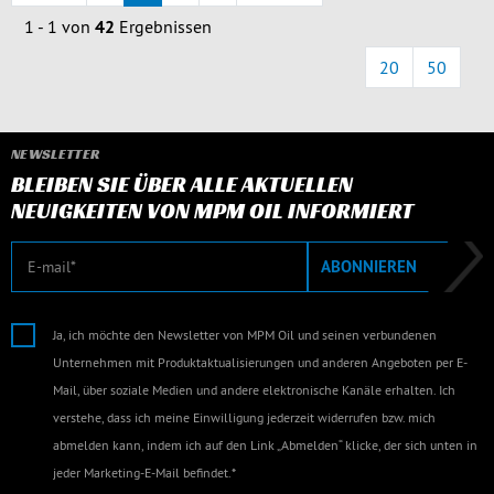
1 - 1 von
42
Ergebnissen
20
50
NEWSLETTER
BLEIBEN SIE ÜBER ALLE AKTUELLEN
NEUIGKEITEN VON MPM OIL INFORMIERT
E-Mail
ABONNIEREN
Ja, ich möchte den Newsletter von MPM Oil und seinen verbundenen
Unternehmen mit Produktaktualisierungen und anderen Angeboten per E-
Mail, über soziale Medien und andere elektronische Kanäle erhalten. Ich
verstehe, dass ich meine Einwilligung jederzeit widerrufen bzw. mich
abmelden kann, indem ich auf den Link „Abmelden“ klicke, der sich unten in
jeder Marketing-E-Mail befindet.*