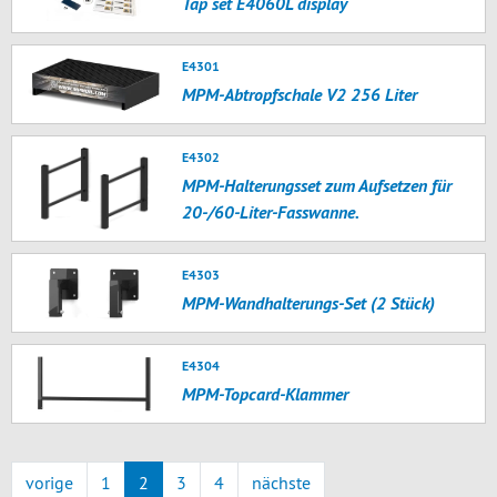
Tap set E4060L display
E4301
MPM-Abtropfschale V2 256 Liter
E4302
MPM-Halterungsset zum Aufsetzen für
20-/60-Liter-Fasswanne.
E4303
MPM-Wandhalterungs-Set (2 Stück)
E4304
MPM-Topcard-Klammer
vorige
1
2
3
4
nächste